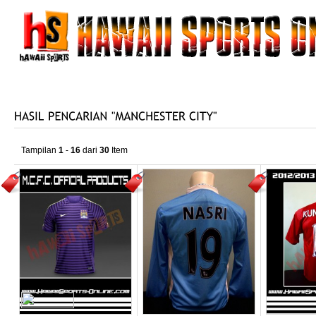
HOME
TENTANG KAMI
PRODUK KAMI
KATALO
HUBUNGI KAMI
Tampilan
1
-
16
dari
30
Item