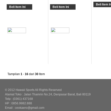
Beli Item In
Beli Item Ini
Beli Item Ini
Tampilan
1
-
16
dari
30
Item
© 2012 Hawaii Sports All Rights Reserved
Alamat Toko : Jalan Thamrin No.24, Denpasar Barat, Bali 80119
Telp : (0361) 437168
HP : 0856.9982.888
Email : ceokaero@gmail.com