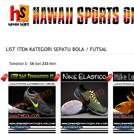
HOME
TENTANG KAMI
PRODUK KAMI
KATALO
HUBUNGI KAMI
Tampilan
1
-
16
dari
233
Item