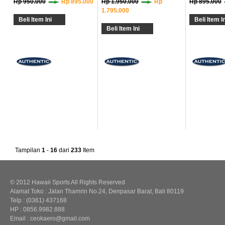
Rp 950.000
Rp 895.000
Rp 1.950.000
Rp
Rp 895.000
1.795.000
Beli Item Ini
Beli Item In
Beli Item Ini
Tampilan
1
-
16
dari
233
Item
© 2012 Hawaii Sports All Rights Reserved
Alamat Toko : Jalan Thamrin No.24, Denpasar Barat, Bali 80119
Telp : (0361) 437168
HP : 0856.9982.888
Email : ceokaero@gmail.com