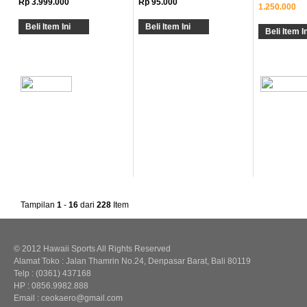
Rp 3.999.000
Rp 95.000
1.250.000
Beli Item Ini
Beli Item Ini
Beli Item In
Tampilan
1
-
16
dari
228
Item
© 2012 Hawaii Sports All Rights Reserved
Alamat Toko : Jalan Thamrin No.24, Denpasar Barat, Bali 80119
Telp : (0361) 437168
HP : 0856.9982.888
Email : ceokaero@gmail.com