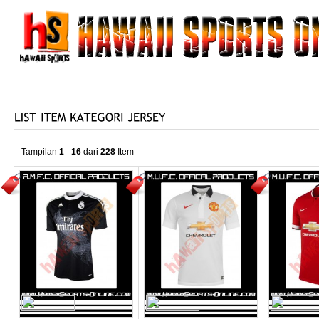
HOME
TENTANG KAMI
PRODUK KAMI
KATALO
HUBUNGI KAMI
Tampilan
1
-
16
dari
228
Item