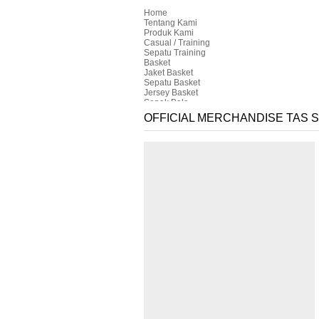
Home
Tentang Kami
Produk Kami
Casual / Training
Sepatu Training
Basket
Jaket Basket
Sepatu Basket
Jersey Basket
Sepak Bola
Sepatu Bola / Futsal
OFFICIAL MERCHANDISE TAS
Bola
Sarung Tangan Kiper
Fashion
Tas
Training Kit
Jersey
Polo Shirt
Jacket
Aksesoris
Otomotif
Polo Otomotif
T-Shirt Otomotif
Kemeja Otomotif
Topi Otomotif
Katalog Sepakbola
Authentic & Original
Tim Nasional
Liga Inggris
Arsenal
Chelsea