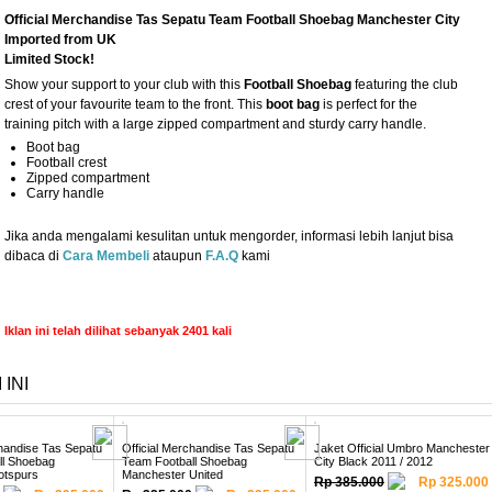
Official Merchandise Tas Sepatu Team Football Shoebag Manchester City
Imported from UK
Limited Stock!
Show your support to your club with this
Football Shoebag
featuring the club
crest of your favourite team to the front. This
boot bag
is perfect for the
training pitch with a large zipped compartment and sturdy carry handle.
Boot bag
Football crest
Zipped compartment
Carry handle
Jika anda mengalami kesulitan untuk mengorder, informasi lebih lanjut bisa
dibaca di
Cara Membeli
ataupun
F.A.Q
kami
Iklan ini telah dilihat sebanyak 2401 kali
INI
chandise Tas Sepatu
Official Merchandise Tas Sepatu
Jaket Official Umbro Manchester
ll Shoebag
Team Football Shoebag
City Black 2011 / 2012
otspurs
Manchester United
Rp 385.000
Rp 325.000