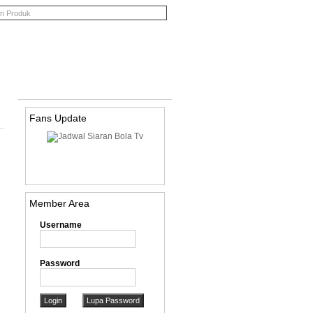
Cari
Fans Update
Member Area
Username
Password