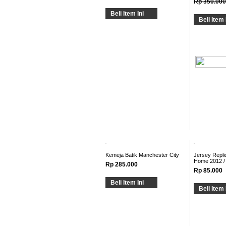
Rp 350.000
Beli Item Ini
Beli Item 
Kemeja Batik Manchester City
Jersey Repli
Home 2012 /
Rp 285.000
Rp 85.000
Beli Item Ini
Beli Item 