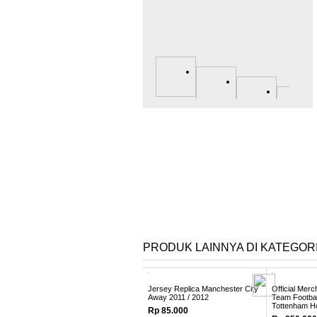
Liverpool
Manchester United
Manchester City
Liga Spanyol
Barcelona
Real Madrid
Liga Italia
AC Milan
Inter Milan
Juventus
Cara Membeli
F.A.Q
Testimonial
Hubungi Kami
PRODUK LAINNYA DI KATEGORI 
Jersey Replica Manchester City
Official Mer
Away 2011 / 2012
Team Footba
Tottenham H
Rp 85.000