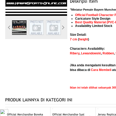
"Miniatur Pemain Bayern Munchen 
Official Football Character 
Caricature Style Design
Best Quality Material (PVC-
Availability Limited Stock
Size Detail:
7 cm
(
height
)
Characters Availability:
Ribery
,
Lewandowski
,
Robben
,
Jika anda mengalami kesulitan 
bisa dibaca di
Cara Membeli
at
Iklan ini telah dilihat sebanyak 309