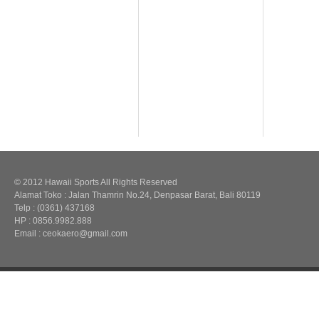
© 2012 Hawaii Sports All Rights Reserved
Alamat Toko : Jalan Thamrin No.24, Denpasar Barat, Bali 80119
Telp : (0361) 437168
HP : 0856.9982.888
Email : ceokaero@gmail.com