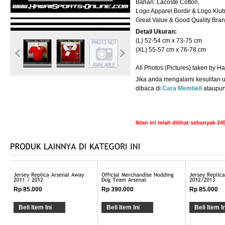
Bahan: Lacoste Cotton,
Logo Apparel Bordir & Logo Klu
Great Value & Good Quality Brand
Detail Ukuran:
(L) 52-54 cm x 73-75 cm
(XL) 55-57 cm x 76-78 cm
All Photos (Pictures) taken by H
Jika anda mengalami kesulitan un
dibaca di
Cara Membeli
ataupu
Iklan ini telah dilihat sebanyak 245
Rp 85.000
Rp 390.000
Rp 85.000
Beli Item Ini
Beli Item Ini
Beli Item In