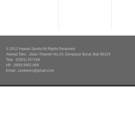
© 2012 Hawaii Sports All Rights Reserved
Alamat Toko : Jalan Thamrin No.24, Denpasar Barat, Bali 80119
Telp : (0361) 437168
HP : 0856.9982.888
Email : ceokaero@gmail.com