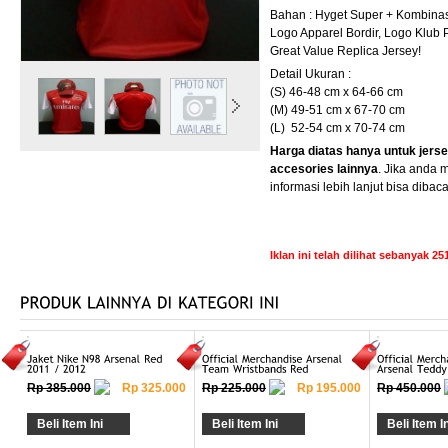
Bahan : Hyget Super + Kombinas
Logo Apparel Bordir, Logo Klub 
Great Value Replica Jersey!
Detail Ukuran :
(S) 46-48 cm x 64-66 cm
(M) 49-51 cm x 67-70 cm
(L) 52-54 cm x 70-74 cm
Harga diatas hanya untuk jerse
accesories lainnya
. Jika anda 
informasi lebih lanjut bisa dibac
Iklan ini telah dilihat sebanyak 251
Rp 385.000
Rp 325.000
Rp 225.000
Rp 195.000
Rp 450.000
Beli Item Ini
Beli Item Ini
Beli Item In