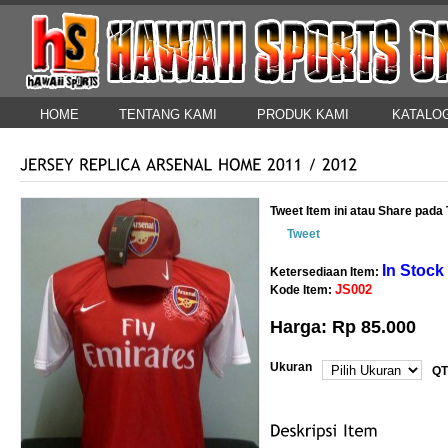
HOME
TENTANG KAMI
PRODUK KAMI
KATALO
HUBUNGI KAMI
Tweet Item ini atau Share pad
Tweet
In Stock
Ketersediaan Item:
JS002
Kode Item:
Harga: Rp 85.000
Ukuran
QT