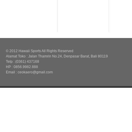
© 2012 Hawaii Sports All Rights Reserved
Alamat Toko : Jalan Thamrin No.24, Denpasar Barat, Bali 80119
Telp : (0361) 437168
HP : 0856.9982.888
Email : ceokaero@gmail.com