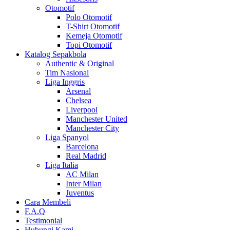
Otomotif
Polo Otomotif
T-Shirt Otomotif
Kemeja Otomotif
Topi Otomotif
Katalog Sepakbola
Authentic & Original
Tim Nasional
Liga Inggris
Arsenal
Chelsea
Liverpool
Manchester United
Manchester City
Liga Spanyol
Barcelona
Real Madrid
Liga Italia
AC Milan
Inter Milan
Juventus
Cara Membeli
F.A.Q
Testimonial
Hubungi Kami