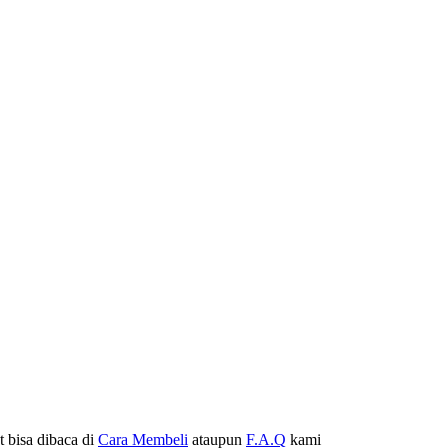
t bisa dibaca di
Cara Membeli
ataupun
F.A.Q
kami